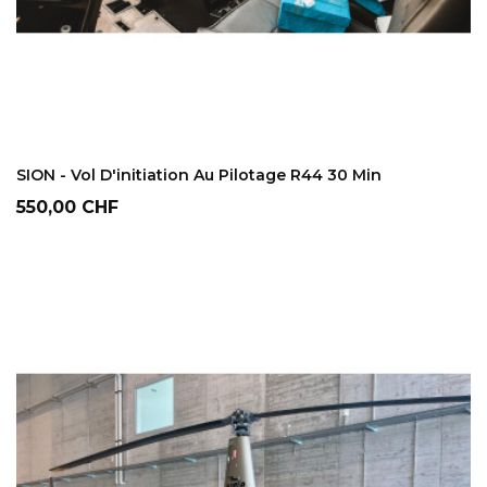
AJOUTER AU PANIER
SION - Vol D'initiation Au Pilotage R44 30 Min
Prix
550,00 CHF