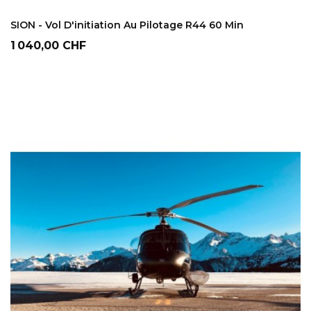
AJOUTER AU PANIER
SION - Vol D'initiation Au Pilotage R44 60 Min
Prix
1 040,00 CHF