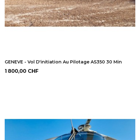
AJOUTER AU PANIER
GENEVE - Vol D'initiation Au Pilotage AS350 30 Min
Prix
1 800,00 CHF