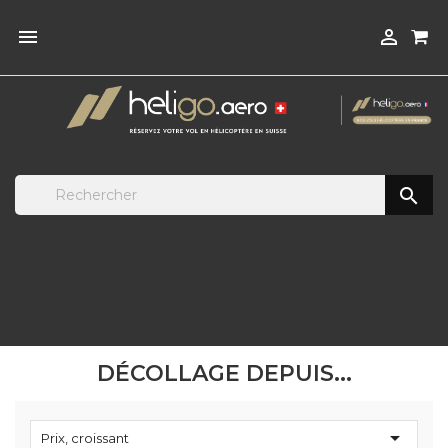



DÉCOLLAGE DEPUIS...

Prix, croissant