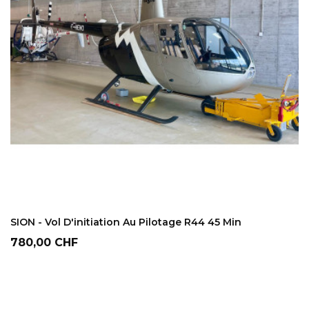
AJOUTER AU PANIER
SION - Vol D'initiation Au Pilotage R44 45 Min
Prix
780,00 CHF